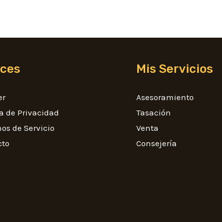
aces
Mis Servicios
er
Asesoramiento
ca de Privacidad
Tasación
os de Servicio
Venta
cto
Consejería