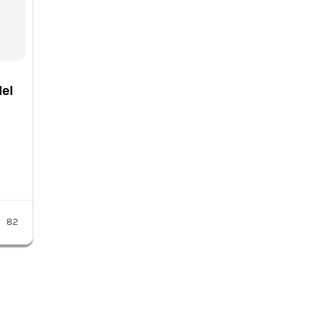
el
82